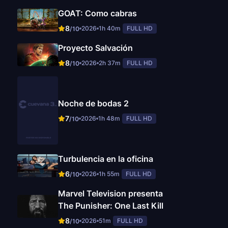
GOAT: Como cabras
8
2026
1h 40m
FULL HD
/10
Proyecto Salvación
8
2026
2h 37m
FULL HD
/10
Noche de bodas 2
7
2026
1h 48m
FULL HD
/10
Turbulencia en la oficina
6
2026
1h 55m
FULL HD
/10
Marvel Television presenta
The Punisher: One Last Kill
8
2026
51m
FULL HD
/10