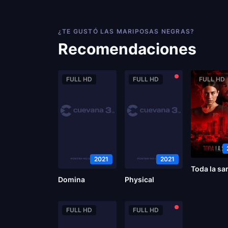
¿TE GUSTÓ LAS MARIPOSAS NEGRAS?
Recomendaciones
FULL HD
FULL HD
FULL HD
2021
2021
Toda la sa
Domina
Physical
FULL HD
FULL HD