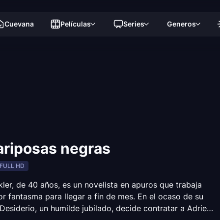
Cuevana
Películas
Series
Generos
ariposas negras
FULL HD
ler, de 40 años, es un novelista en apuros que trabaja
r fantasma para llegar a fin de mes. En el ocaso de su
 Desiderio, un humilde jubilado, decide contratar a Adrien