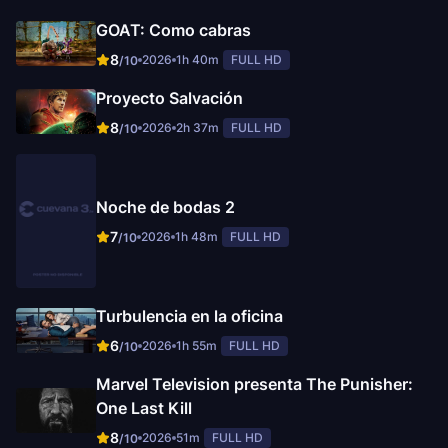
GOAT: Como cabras
8
2026
1h 40m
FULL HD
/10
Proyecto Salvación
8
2026
2h 37m
FULL HD
/10
Noche de bodas 2
7
2026
1h 48m
FULL HD
/10
Turbulencia en la oficina
6
2026
1h 55m
FULL HD
/10
Marvel Television presenta The Punisher:
One Last Kill
8
2026
51m
FULL HD
/10