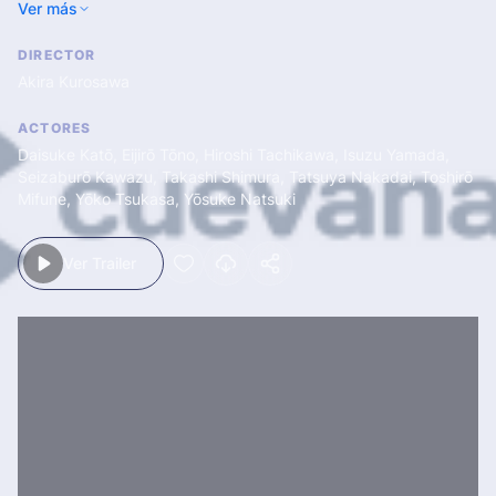
Ver más
las dos bandas intentan contratar sus servicios.
DIRECTOR
Akira Kurosawa
ACTORES
Daisuke Katō
,
Eijirō Tōno
,
Hiroshi Tachikawa
,
Isuzu Yamada
,
Seizaburō Kawazu
,
Takashi Shimura
,
Tatsuya Nakadai
,
Toshirō
Mifune
,
Yōko Tsukasa
,
Yōsuke Natsuki
Ver Trailer