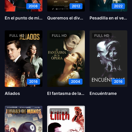
2008
2012
2022
En el punto de mira
Queremos el divorcio
Pesadilla en el vecindario
FULL HD
FULL HD
FULL HD
2016
2004
2016
Aliados
El fantasma de la ópera
Encuéntrame
FULL HD
FULL HD