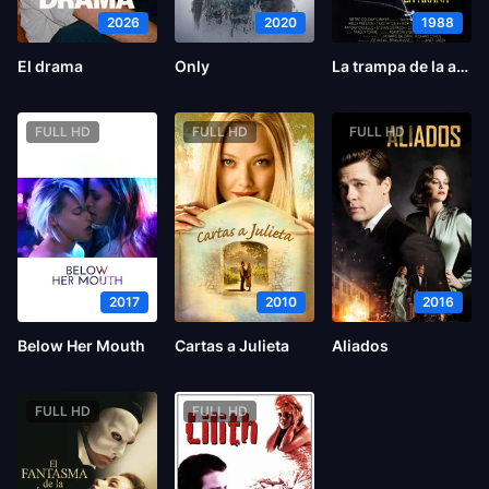
2026
2020
1988
El drama
Only
La trampa de la araña
FULL HD
FULL HD
FULL HD
2017
2010
2016
Below Her Mouth
Cartas a Julieta
Aliados
FULL HD
FULL HD