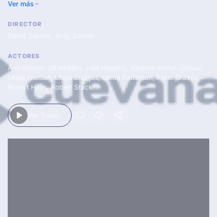
Ver más
avión comercial, tras quedar los pilotos indispuestos por una
comida en mal estado.
DIRECTOR
David Zucker
,
Jerry Zucker
ACTORES
Ann Nelson
,
Jill Whelan
,
Julie Hagerty
,
Kareem Abdul-Jabbar
,
Leslie Nielsen
,
Lloyd Bridges
,
Lorna Patterson
,
Peter Graves
,
Robert Hays
,
Robert Stack
Ver Trailer