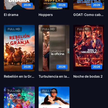
2026
2026
2026
El drama
Hoppers
GOAT: Como cabras
FULL HD
FULL HD
FULL HD
2026
2026
2026
Rebelión en la Granja
Turbulencia en la oficina
Noche de bodas 2
FULL HD
FULL HD