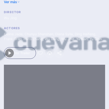
Ver más
DIRECTOR
Wu Jing
ACTORES
Celina Jade
,
Chunyu Shanshan
,
Diana Sylla
,
Ding Haifeng
,
Frank Grillo
,
Hans Zhang
,
Wu Gang
,
Wu Jing
,
Yu Nan
,
Yu Qian
Ver Trailer