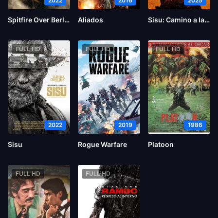
2022
2016
2025
Spitfire Over Berlin
Aliados
Sisu: Camino a la venganza
FULL HD
FULL HD
FULL HD
2022
2019
1986
Sisu
Rogue Warfare
Platoon
FULL HD
FULL HD