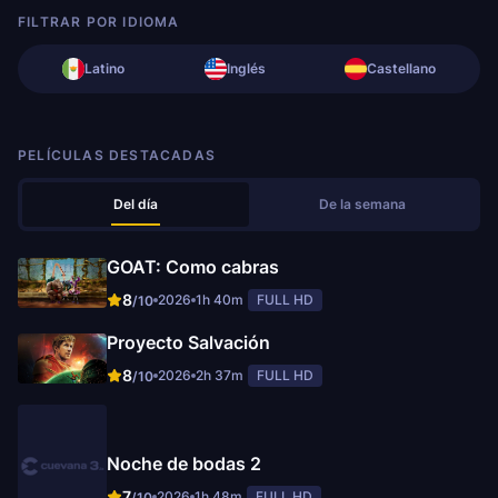
FILTRAR POR IDIOMA
Latino
Inglés
Castellano
PELÍCULAS DESTACADAS
Del día
De la semana
GOAT: Como cabras
8
2026
1h 40m
FULL HD
/10
Proyecto Salvación
8
2026
2h 37m
FULL HD
/10
Noche de bodas 2
7
2026
1h 48m
FULL HD
/10