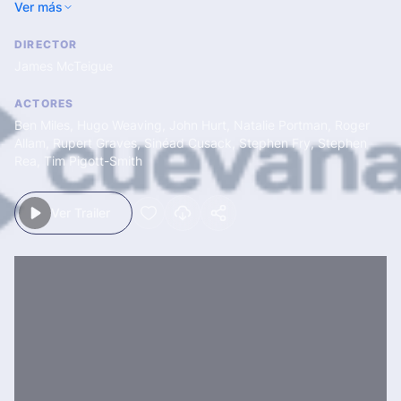
Ver más
DIRECTOR
James McTeigue
ACTORES
Ben Miles
,
Hugo Weaving
,
John Hurt
,
Natalie Portman
,
Roger
Allam
,
Rupert Graves
,
Sinéad Cusack
,
Stephen Fry
,
Stephen
Rea
,
Tim Pigott-Smith
Ver Trailer