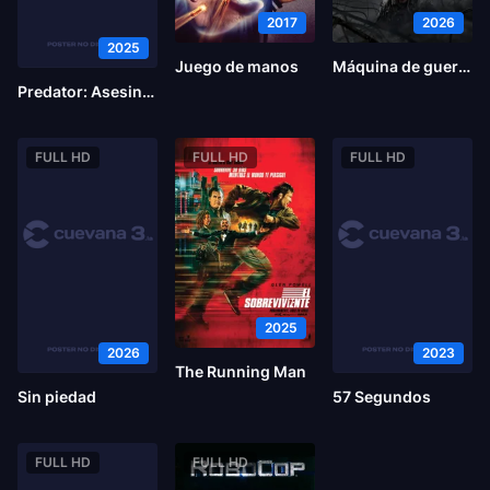
2017
2026
2025
Juego de manos
Máquina de guerra
Predator: Asesino de asesinos
FULL HD
FULL HD
FULL HD
2025
2026
2023
The Running Man
Sin piedad
57 Segundos
FULL HD
FULL HD