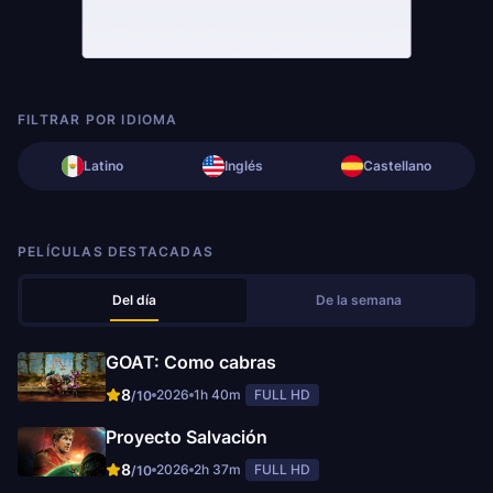
FILTRAR POR IDIOMA
Latino
Inglés
Castellano
PELÍCULAS DESTACADAS
Del día
De la semana
GOAT: Como cabras
8
2026
1h 40m
FULL HD
/10
Proyecto Salvación
8
2026
2h 37m
FULL HD
/10