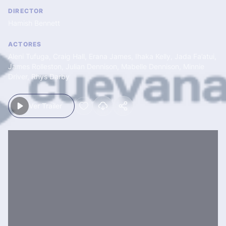
DIRECTOR
Hamish Bennett
ACTORES
Aleni Tufuga
,
Craig Hall
,
Erana James
,
Ihaka Kelly
,
Jada Fa’atui
,
James Rolleston
,
Julian Dennison
,
Mabelle Dennison
,
Minnie
Driver
,
Rhys Darby
Ver Trailer