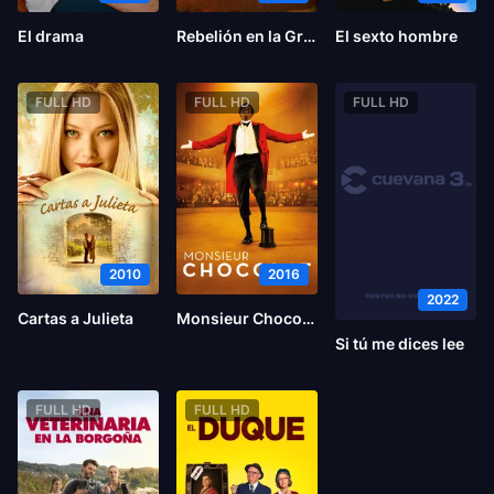
El drama
Rebelión en la Granja
El sexto hombre
FULL HD
FULL HD
FULL HD
2010
2016
2022
Cartas a Julieta
Monsieur Chocolat
Si tú me dices lee
FULL HD
FULL HD