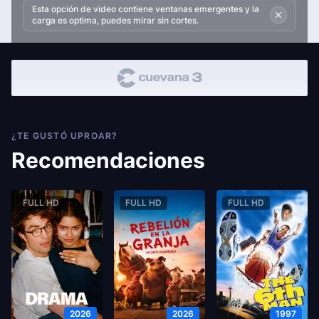
Esta opción de video contiene ventanas emergentes y la
carga es optima, puedes mirar sin cortes.
¿TE GUSTÓ UPROAR?
Recomendaciones
FULL HD
FULL HD
FULL HD
2026
2026
1997