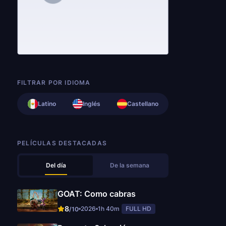
FILTRAR POR IDIOMA
Latino
Inglés
Castellano
PELÍCULAS DESTACADAS
Del día
De la semana
GOAT: Como cabras
8
2026
1h 40m
FULL HD
/10