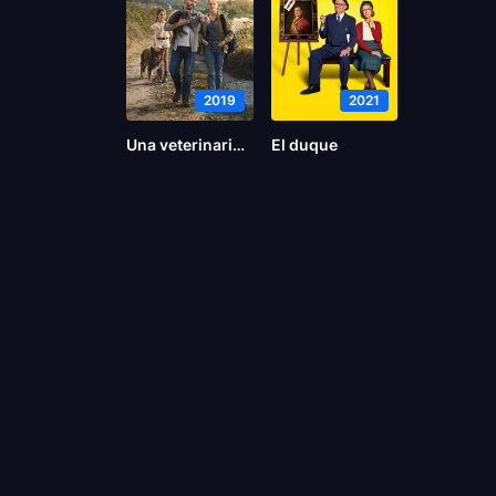
2019
2021
Una veterinaria en la Borgoña
El duque