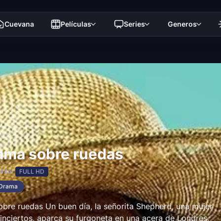
Cuevana
Películas
Series
Generos
ama sobre ruedas
 44m
FULL HD
Drama
bre ruedas Un buen día, la señorita Shepherd, una mujer
inciertos, aparca su furgoneta en una acera de Londres,