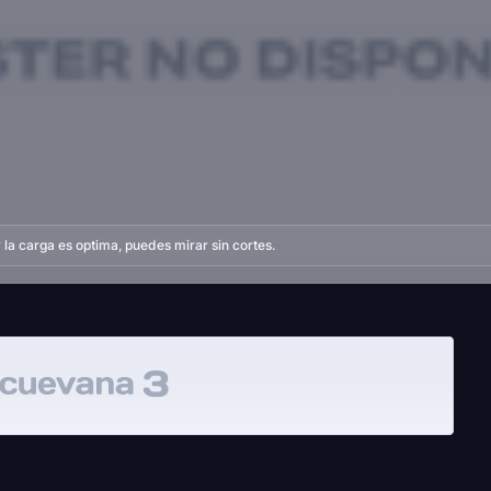
la carga es optima, puedes mirar sin cortes.