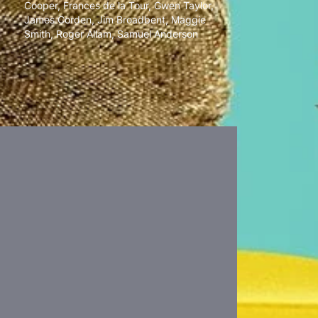
Cooper
,
Frances de la Tour
,
Gwen Taylor
,
James Corden
,
Jim Broadbent
,
Maggie
Smith
,
Roger Allam
,
Samuel Anderson