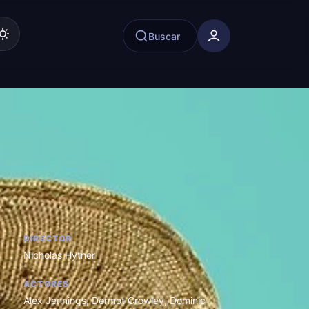
Buscar
DIRECTOR
Nicholas Hytner
ACTORES
Alex Jennings
,
Dermot Crowley
,
Dominic