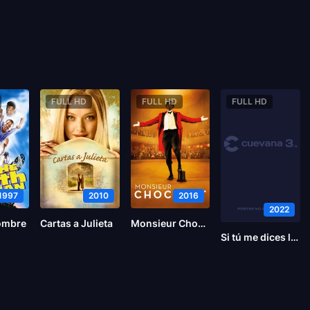
FULL HD
FULL HD
FULL HD
1997
2010
2016
2022
hombre
Cartas a Julieta
Monsieur Chocolat
Si tú me dices lee