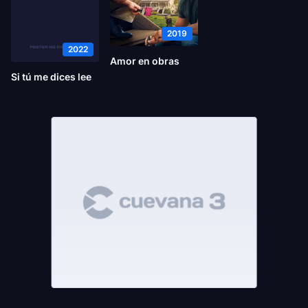
2019
2022
Amor en obras
Si tú me dices lee