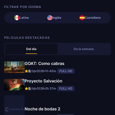
FILTRAR POR IDIOMA
Latino
Inglés
Castellano
PELÍCULAS DESTACADAS
Del día
De la semana
GOAT: Como cabras
8
2026
1h 40m
FULL HD
/10
Proyecto Salvación
8
2026
2h 37m
FULL HD
/10
Noche de bodas 2