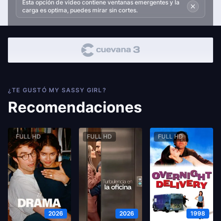
Esta opción de video contiene ventanas emergentes y la
carga es optima, puedes mirar sin cortes.
¿TE GUSTÓ MY SASSY GIRL?
Recomendaciones
FULL HD
FULL HD
FULL HD
2026
2026
1998