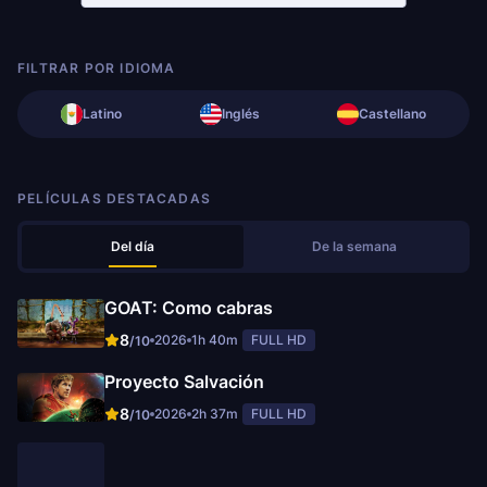
FILTRAR POR IDIOMA
Latino
Inglés
Castellano
PELÍCULAS DESTACADAS
Del día
De la semana
GOAT: Como cabras
8
2026
1h 40m
FULL HD
/10
Proyecto Salvación
8
2026
2h 37m
FULL HD
/10