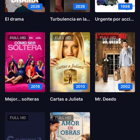
2026
2026
1998
El drama
Turbulencia en la oficina
Urgente por accidente
FULL HD
FULL HD
FULL HD
2016
2010
2002
Mejor… solteras
Cartas a Julieta
Mr. Deeds
FULL HD
FULL HD