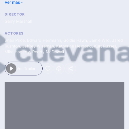
Ver más
por la borda, Joanna recibe un golpe que le provoca amnesia.
Enterado del hecho por la tele, Dean se inventa una historia
DIRECTOR
para hacerse pasar por su marido.
Garry Marshall
ACTORES
Brian Price
,
Edward Herrmann
,
Goldie Hawn
,
Jamie Wild
,
Jared
Rushton
,
Jeffrey Wiseman
,
Katherine Helmond
,
Kurt Russell
,
Mike Hagerty
,
Roddy McDowall
Ver Trailer