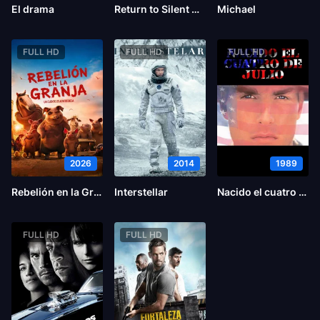
El drama
Return to Silent Hill
Michael
FULL HD
FULL HD
FULL HD
2026
2014
1989
Rebelión en la Granja
Interstellar
Nacido el cuatro de julio
FULL HD
FULL HD