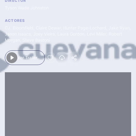
DIRECTOR
Tyson Wade Johnston
ACTORES
CJ. Bloomfield
,
Claire Dewar
,
Hunter Page-Lochard
,
Jake Ryan
,
Jason Isaacs
,
Joey Vieira
,
Laura Gordon
,
Levi Miller
,
Robert
Morgan
,
Steve Bastoni
Ver Trailer