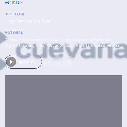
Ver más
que se descubren sentimientos y actos de valentía, traición,
amor y codicia.
DIRECTOR
Diego Yaya
,
Edison Yaya
ACTORES
Camilo Mejía
,
Leonardo Castellanos
,
Magdalena Sánchez
,
Martha Huertas
,
Omar Moyano
,
Oscar Peraffán
,
Zulma Rincón
Ver Trailer