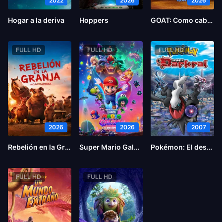
2022
2026
2026
Hogar a la deriva
Hoppers
GOAT: Como cabras
FULL HD
FULL HD
FULL HD
2026
2026
2007
Rebelión en la Granja
Super Mario Galaxy la película
Pokémon: El desafío de Darkrai
FULL HD
FULL HD