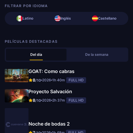
FILTRAR POR IDIOMA
Latino
Inglés
Castellano
PELÍCULAS DESTACADAS
Del día
De la semana
GOAT: Como cabras
8
2026
1h 40m
FULL HD
/10
Proyecto Salvación
8
2026
2h 37m
FULL HD
/10
Noche de bodas 2
7
2026
1h 48m
FULL HD
/10