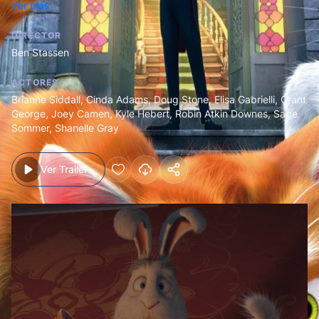
Ver más
DIRECTOR
Ben Stassen
ACTORES
Brianne Siddall
,
Cinda Adams
,
Doug Stone
,
Elisa Gabrielli
,
Grant
George
,
Joey Camen
,
Kyle Hebert
,
Robin Atkin Downes
,
Sage
Sommer
,
Shanelle Gray
Ver Trailer