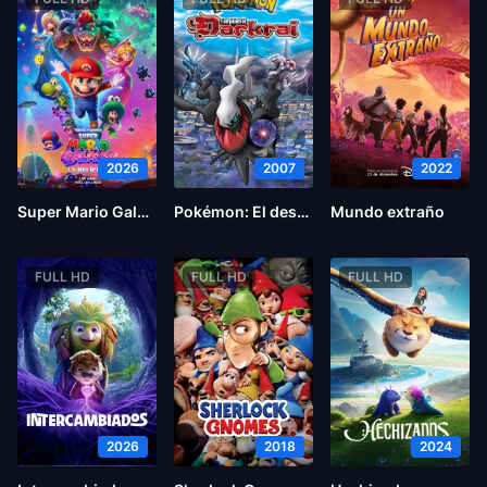
2026
2007
2022
Super Mario Galaxy la película
Pokémon: El desafío de Darkrai
Mundo extraño
FULL HD
FULL HD
FULL HD
2026
2018
2024