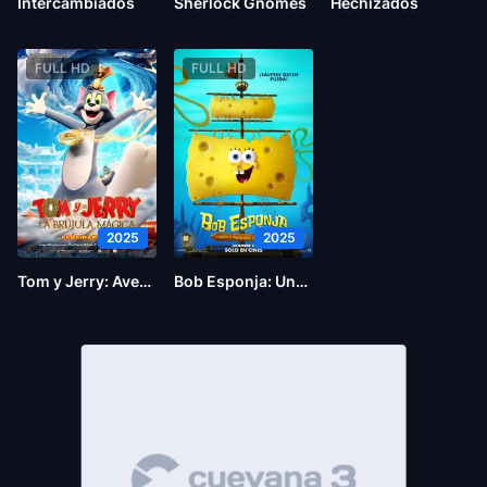
Intercambiados
Sherlock Gnomes
Hechizados
FULL HD
FULL HD
2025
2025
Tom y Jerry: Aventura en el tiempo
Bob Esponja: Una aventura pirata