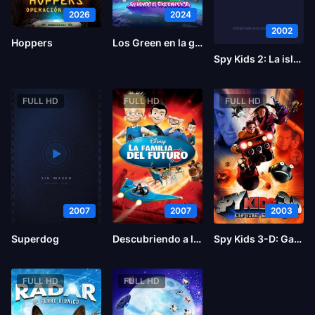
2026
2024
2002
Hoppers
Los Green en la gran ciudad, la película: Salvando el Greenverso
Spy Kids 2: La isla de los sueños perdidos
FULL HD
FULL HD
FULL HD
2007
2007
2003
Superdog
Descubriendo a los Robinsons
Spy Kids 3-D: Game Over
FULL HD
FULL HD