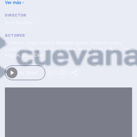
Ver más
la controla.
DIRECTOR
Brian Robbins
ACTORES
Ed Helms
,
Eddie Murphy
,
Elizabeth Banks
,
Gabrielle Union
,
Judah Friedlander
,
Kevin Hart
,
Marc Blucas
,
Mike O'Malley
,
Pat
Kilbane
,
Scott Caan
Ver Trailer