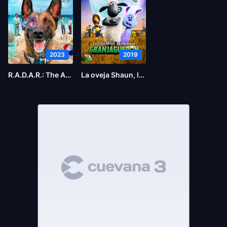
2023
2019
R.A.D.A.R.: The Adventures of the Bionic Dog
La oveja Shaun, la película Granjaguedón