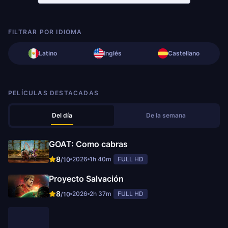
FILTRAR POR IDIOMA
Latino
Inglés
Castellano
PELÍCULAS DESTACADAS
Del día
De la semana
GOAT: Como cabras
8
2026
1h 40m
FULL HD
/10
Proyecto Salvación
8
2026
2h 37m
FULL HD
/10