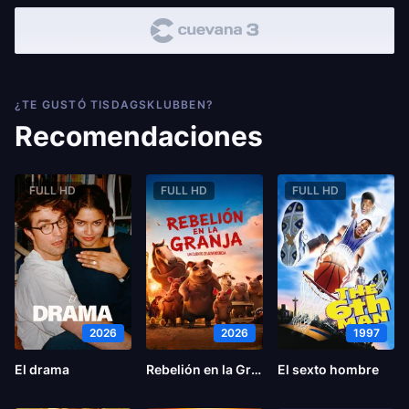
¿TE GUSTÓ TISDAGSKLUBBEN?
Recomendaciones
FULL HD
FULL HD
FULL HD
2026
2026
1997
El drama
Rebelión en la Granja
El sexto hombre