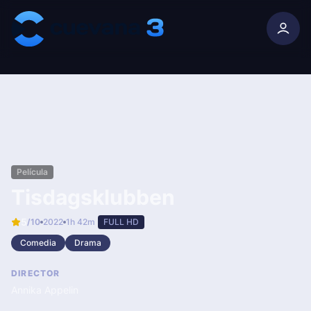
Skip to content
Película
Tisdagsklubben
5
/10
2022
1h 42m
FULL HD
Comedia
Drama
DIRECTOR
Annika Appelin