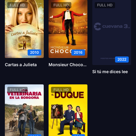
FULL HD
FULL HD
FULL HD
2010
2016
2022
Cartas a Julieta
Monsieur Chocolat
Si tú me dices lee
FULL HD
FULL HD