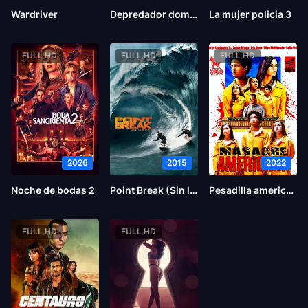
Wardriver
Depredador dominante
La mujer policia 3
FULL HD
FULL HD
FULL HD
2026
2015
2022
Noche de bodas 2
Point Break (Sin límites)
Pesadilla americana
FULL HD
FULL HD