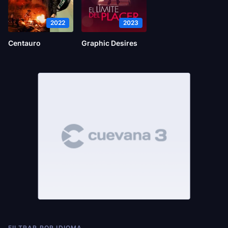
2022
2023
Centauro
Graphic Desires
FILTRAR POR IDIOMA