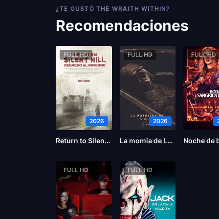
¿TE GUSTÓ THE WRAITH WITHIN?
Recomendaciones
FULL HD
FULL HD
FULL HD
2026
2026
Return to Silent Hill
La momia de Lee Cronin
FULL HD
FULL HD