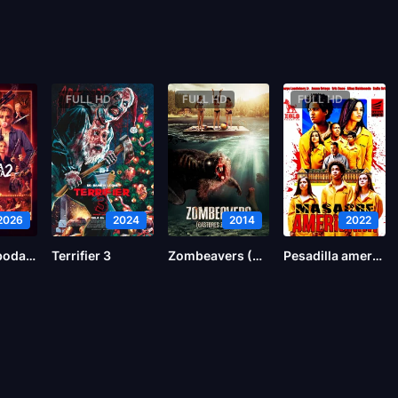
FULL HD
FULL HD
FULL HD
2026
2024
2014
2022
Noche de bodas 2
Terrifier 3
Zombeavers (Castores zombies)
Pesadilla americana