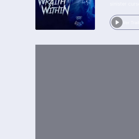
sinister curs
Ver Trai