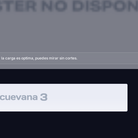
la carga es optima, puedes mirar sin cortes.