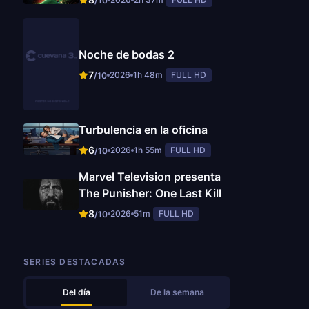
/10
Noche de bodas 2
7
2026
1h 48m
FULL HD
/10
Turbulencia en la oficina
6
2026
1h 55m
FULL HD
/10
Marvel Television presenta
The Punisher: One Last Kill
8
2026
51m
FULL HD
/10
SERIES DESTACADAS
Del día
De la semana