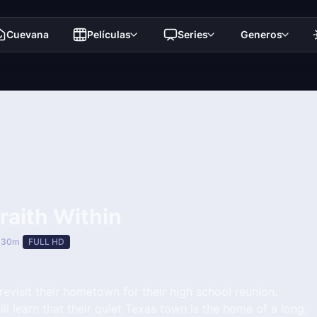
Cuevana
Películas
Series
Generos
aith Within
 30m
FULL HD
 revisit their hometown for their high school reunion.
ll learn that their quiet Texas town is the home of a long,