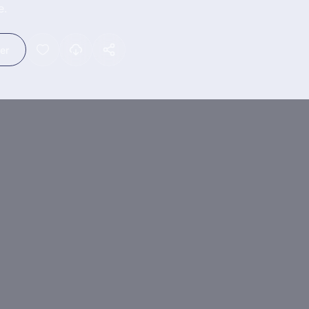
e.
ler