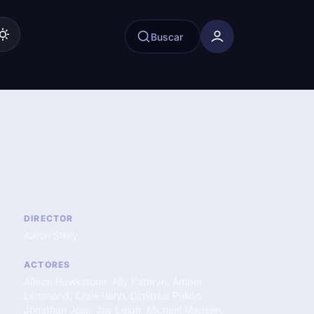
Buscar
DIRECTOR
Aaron Strey
ACTORES
Allison Hawkstone
,
Ally Kathryn
,
Amber
Lemmond
,
Chris Hahn
,
Dimitrius Pulido
,
Jonathan Joss
,
Joy Leigh
,
Michael Madsen
,