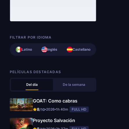
FILTRAR POR IDIOMA
Latino
Inglés
Castellano
PELÍCULAS DESTACADAS
Del día
De la semana
GOAT: Como cabras
8
2026
1h 40m
FULL HD
/10
Proyecto Salvación
8
2026
2h 37m
FULL HD