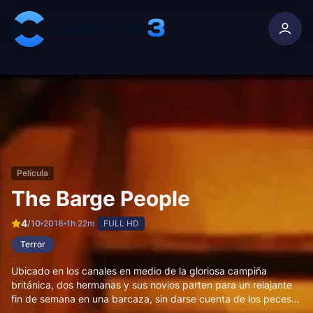
Skip to content
Película
The Barge People
4
/10
2018
1h 22m
FULL HD
Terror
Ubicado en los canales en medio de la gloriosa campiña
británica, dos hermanas y sus novios parten para un relajante
fin de semana en una barcaza, sin darse cuenta de los peces
mutantes carnívoros que acechan en el agua, listos y