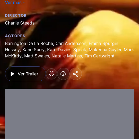
Ver más
esperando para alimentarse.
DIRECTOR
Charlie Steeds
ACTORES
Barrington De La Roche
,
Carl Andersson
,
Emma Spurgin
Hussey
,
Kane Surry
,
Kate Davies-Speak
,
Makenna Guyler
,
Mark
McKirdy
,
Matt Swales
,
Natalie Martins
,
Tim Cartwright
Ver Trailer