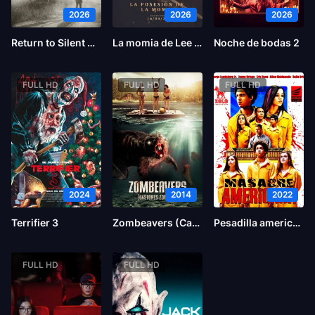
2026
2026
2026
Return to Silent Hill
La momia de Lee Cronin
Noche de bodas 2
FULL HD
FULL HD
FULL HD
2024
2014
2022
Terrifier 3
Zombeavers (Castores zombies)
Pesadilla americana
FULL HD
FULL HD