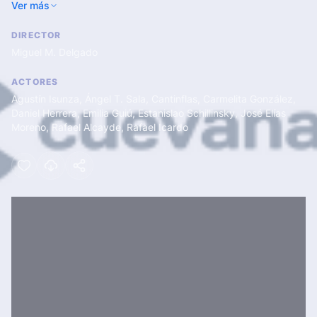
Ver más
cárcel para buscar a los verdaderos ladrones.
DIRECTOR
Miguel M. Delgado
ACTORES
Agustín Isunza
,
Ángel T. Sala
,
Cantinflas
,
Carmelita González
,
Daniel Herrera
,
Emilia Guiú
,
Estanislao Schillinsky
,
José Elías
Moreno
,
Rafael Alcayde
,
Rafael Icardo