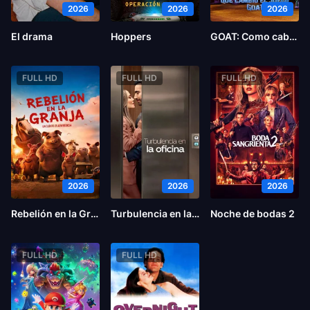
2026
2026
2026
El drama
Hoppers
GOAT: Como cabras
FULL HD
FULL HD
FULL HD
2026
2026
2026
Rebelión en la Granja
Turbulencia en la oficina
Noche de bodas 2
FULL HD
FULL HD