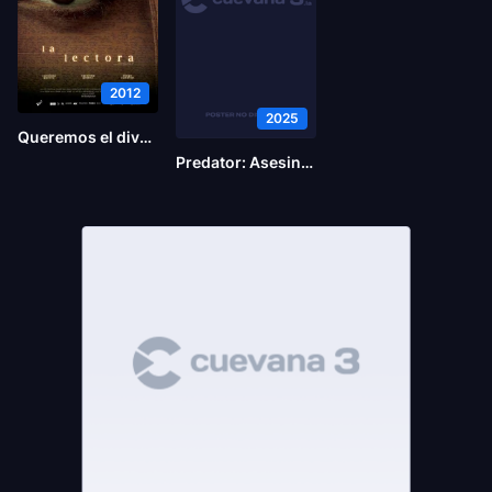
2012
2025
Queremos el divorcio
Predator: Asesino de asesinos