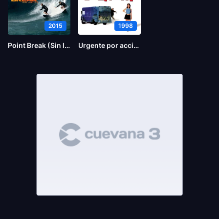
2015
1998
Point Break (Sin límites)
Urgente por accidente