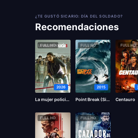
¿TE GUSTÓ SICARIO: DÍA DEL SOLDADO?
Recomendaciones
FULL HD
FULL HD
FULL HD
2026
2015
La mujer policia 3
Point Break (Sin límites)
Centauro
FULL HD
FULL HD