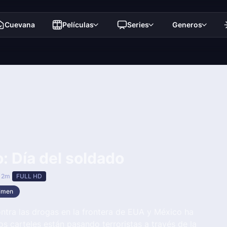
Cuevana
Películas
Series
Generos
o: Día del soldado
 2m
FULL HD
imen
ntra las drogas en la frontera de EUA y México ha
os carteles están pasando terroristas a través de la