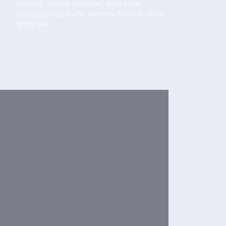
Merced
,
Jeffrey Donovan
,
Josh Brolin
,
Manuel Garcia-Rulfo
,
Matthew Modine
,
Shea
Whigham