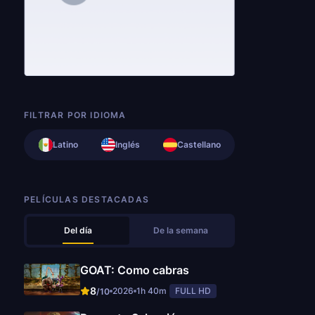
FILTRAR POR IDIOMA
Latino
Inglés
Castellano
PELÍCULAS DESTACADAS
Del día
De la semana
GOAT: Como cabras
8
2026
1h 40m
FULL HD
/10