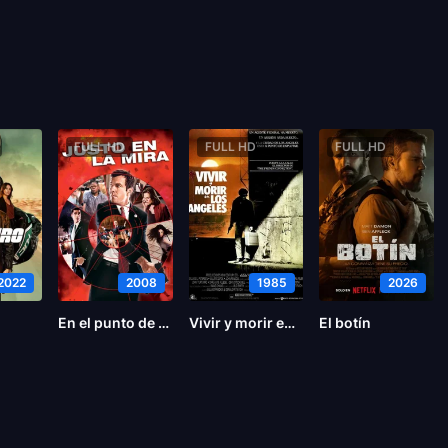
FULL HD
FULL HD
FULL HD
2022
2008
1985
2026
En el punto de mira
Vivir y morir en Los Ángeles
El botín