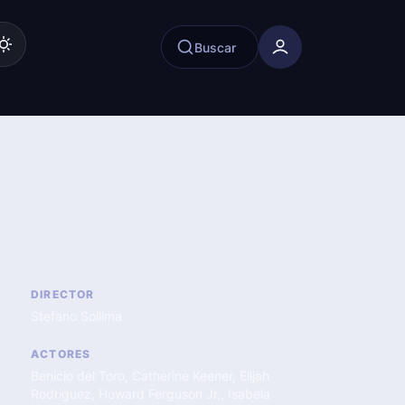
Buscar
DIRECTOR
Stefano Sollima
ACTORES
Benicio del Toro
,
Catherine Keener
,
Elijah
Rodriguez
,
Howard Ferguson Jr.
,
Isabela