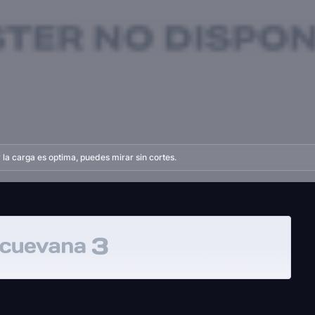
la carga es optima, puedes mirar sin cortes.