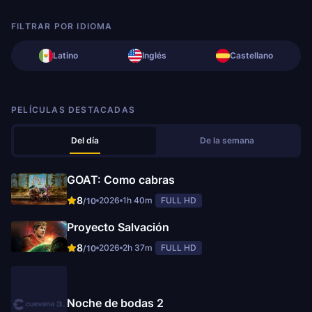
FILTRAR POR IDIOMA
Latino
Inglés
Castellano
PELÍCULAS DESTACADAS
Del día
De la semana
GOAT: Como cabras
8
2026
1h 40m
FULL HD
/10
Proyecto Salvación
8
2026
2h 37m
FULL HD
/10
Noche de bodas 2