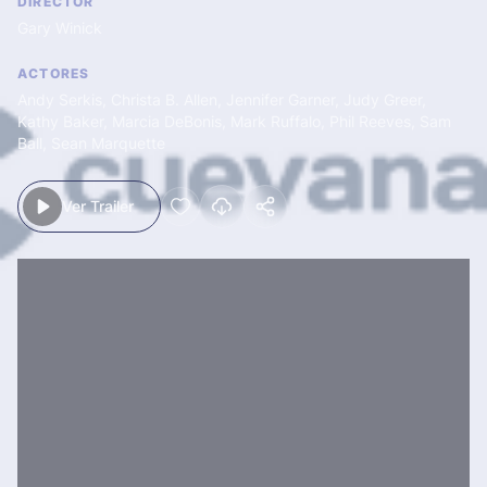
DIRECTOR
Gary Winick
ACTORES
Andy Serkis
,
Christa B. Allen
,
Jennifer Garner
,
Judy Greer
,
Kathy Baker
,
Marcia DeBonis
,
Mark Ruffalo
,
Phil Reeves
,
Sam
Ball
,
Sean Marquette
Ver Trailer