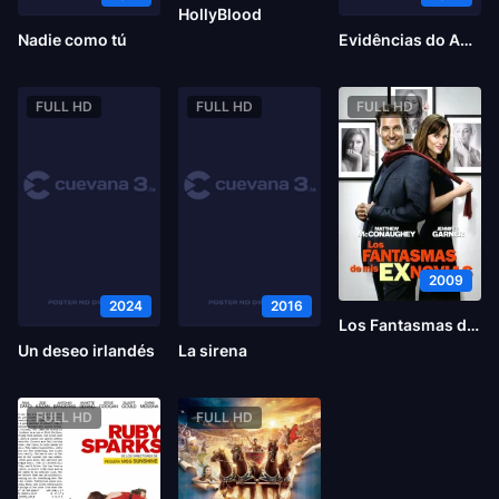
HollyBlood
Nadie como tú
Evidências do Amor
FULL HD
FULL HD
FULL HD
2009
2024
2016
Los Fantasmas de mis Ex
Un deseo irlandés
La sirena
FULL HD
FULL HD