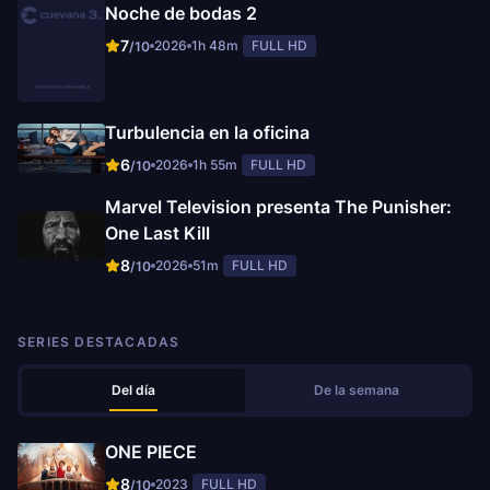
Noche de bodas 2
7
2026
1h 48m
FULL HD
/10
Turbulencia en la oficina
6
2026
1h 55m
FULL HD
/10
Marvel Television presenta The Punisher:
One Last Kill
8
2026
51m
FULL HD
/10
SERIES DESTACADAS
Del día
De la semana
ONE PIECE
8
2023
FULL HD
/10