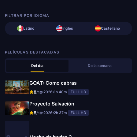
FILTRAR POR IDIOMA
Latino
Inglés
Castellano
PELÍCULAS DESTACADAS
Del día
De la semana
GOAT: Como cabras
8
2026
1h 40m
FULL HD
/10
Proyecto Salvación
8
2026
2h 37m
FULL HD
/10