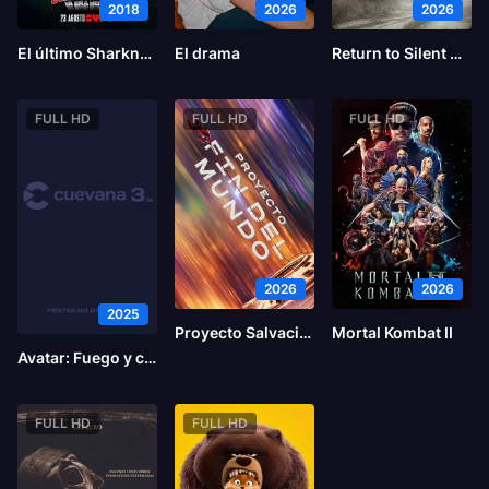
2018
2026
2026
El último Sharknado: Ya era hora
El drama
Return to Silent Hill
FULL HD
FULL HD
FULL HD
2026
2026
2025
Proyecto Salvación
Mortal Kombat II
Avatar: Fuego y ceniza
FULL HD
FULL HD