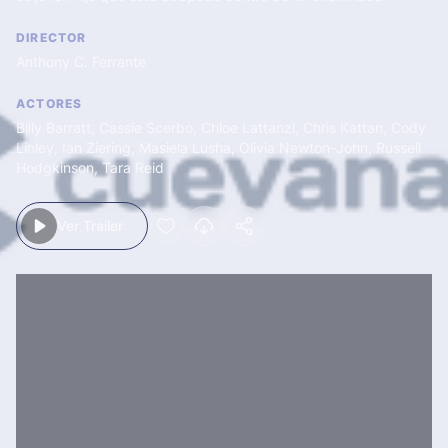
DIRECTOR
Anthony C. Ferrante
ACTORES
Billy Barratt
,
Cassie Scerbo
,
Chloe Lattanzi
,
Chris Kattan
,
Cody
Linley
,
Ian Ziering
,
Masiela Lusha
,
Olivia Newton-John
,
Russell
Hodgkinson
,
Tara Reid
Ver Trailer