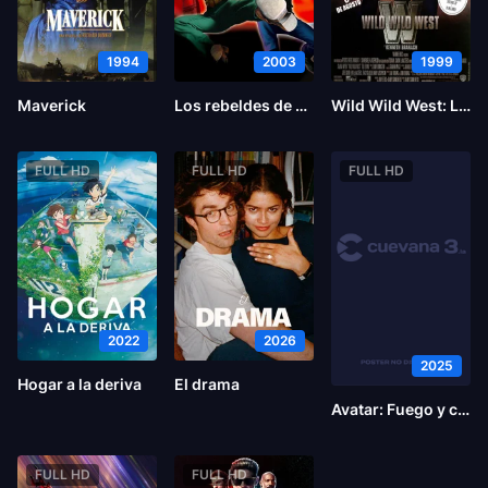
1994
2003
1999
Maverick
Los rebeldes de Shanghai
Wild Wild West: Las Aventuras de Jim West
FULL HD
FULL HD
FULL HD
2022
2026
2025
Hogar a la deriva
El drama
Avatar: Fuego y ceniza
FULL HD
FULL HD