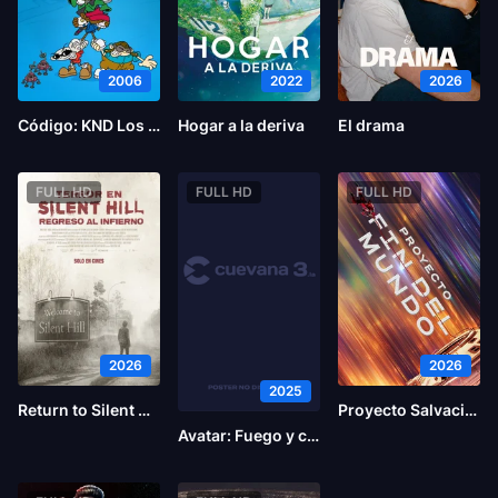
2006
2022
2026
Código: KND Los chicos del Barrio – Operación C.E.R.O.
Hogar a la deriva
El drama
FULL HD
FULL HD
FULL HD
2026
2026
2025
Return to Silent Hill
Proyecto Salvación
Avatar: Fuego y ceniza