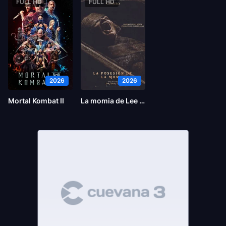
FULL HD
FULL HD
2026
2026
Mortal Kombat II
La momia de Lee Cronin