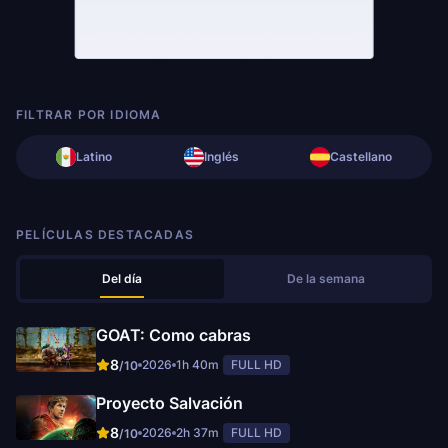
FILTRAR POR IDIOMA
Latino
Inglés
Castellano
PELÍCULAS DESTACADAS
Del día
De la semana
GOAT: Como cabras
8
2026
1h 40m
FULL HD
/10
Proyecto Salvación
8
2026
2h 37m
FULL HD
/10