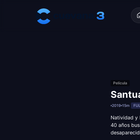
Skip to content
Película
Santu
2019
15m
FU
Natividad y
40 años bus
desaparecido