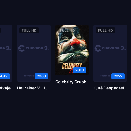
FULL HD
FULL HD
FULL HD
2019
2019
2000
2022
Celebrity Crush
alvaje
Hellraiser V – Inferno
¡Qué Despadre!