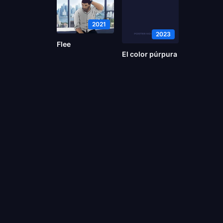
2021
2023
Flee
El color púrpura