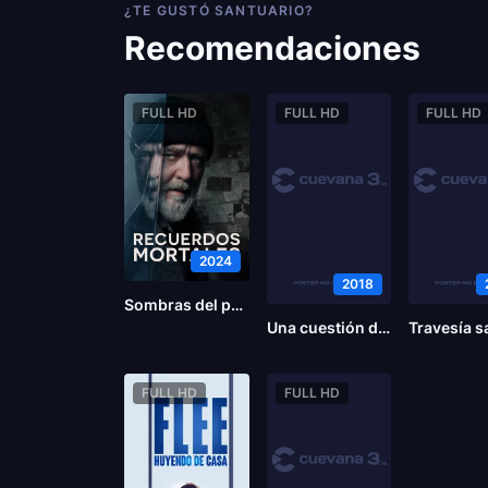
¿TE GUSTÓ SANTUARIO?
Recomendaciones
FULL HD
FULL HD
FULL HD
2024
2018
Sombras del pasado
Una cuestión de género
Travesía s
FULL HD
FULL HD