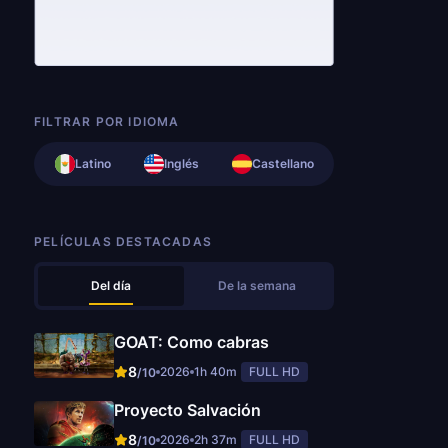
FILTRAR POR IDIOMA
Latino
Inglés
Castellano
PELÍCULAS DESTACADAS
Del día
De la semana
GOAT: Como cabras
8
2026
1h 40m
FULL HD
/10
Proyecto Salvación
8
2026
2h 37m
FULL HD
/10