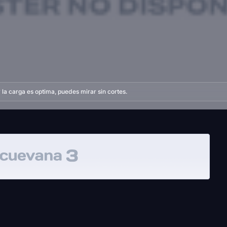
la carga es optima, puedes mirar sin cortes.