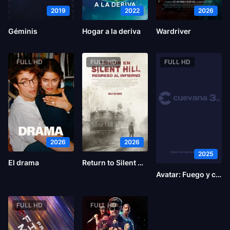
2019
2022
2026
Géminis
Hogar a la deriva
Wardriver
FULL HD
FULL HD
FULL HD
2026
2026
2025
El drama
Return to Silent Hill
Avatar: Fuego y ceniza
FULL HD
FULL HD