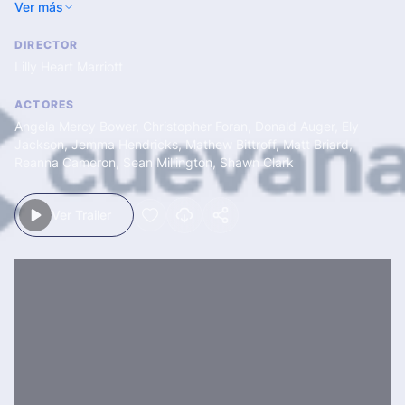
Ver más
DIRECTOR
Lilly Heart Marriott
ACTORES
Angela Mercy Bower
,
Christopher Foran
,
Donald Auger
,
Ely
Jackson
,
Jemma Hendricks
,
Mathew Bittroff
,
Matt Briard
,
Reanna Cameron
,
Sean Millington
,
Shawn Clark
Ver Trailer