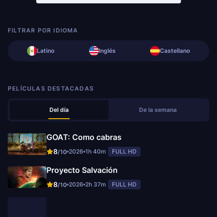
FILTRAR POR IDIOMA
Latino
Inglés
Castellano
PELÍCULAS DESTACADAS
Del día
De la semana
GOAT: Como cabras
8
2026
1h 40m
FULL HD
/10
Proyecto Salvación
8
2026
2h 37m
FULL HD
/10