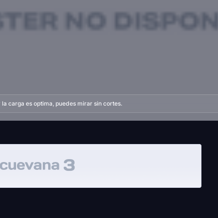
la carga es optima, puedes mirar sin cortes.