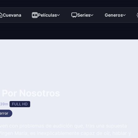
Cuevana
Películas
Series
Generos
 Por Nosotros
 39m
FULL HD
error
oven con problemas de audición que, tras una supuesta
 Virgen María, es inexplicablemente capaz de oír, hablar y