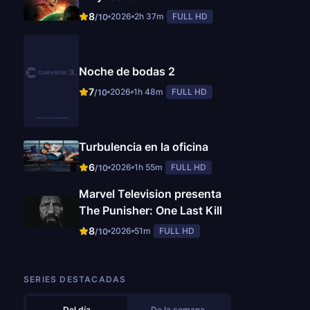
8
2026
2h 37m
FULL HD
/10
Noche de bodas 2
7
2026
1h 48m
FULL HD
/10
Turbulencia en la oficina
6
2026
1h 55m
FULL HD
/10
Marvel Television presenta
The Punisher: One Last Kill
8
2026
51m
FULL HD
/10
SERIES DESTACADAS
Del día
De la semana