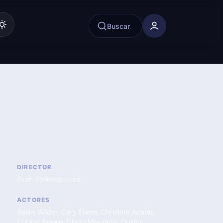
Buscar
DIRECTOR
Evan Spiliotopoulos
ACTORES
Bates Wilder
,
Cary Elwes
,
Christine Adams
,
Cricket Brown
,
Diogo Morgado
,
Dustin