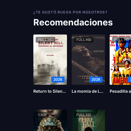
¿TE GUSTÓ RUEGA POR NOSOTROS?
Recomendaciones
FULL HD
FULL HD
FULL HD
2026
2026
Return to Silent Hill
La momia de Lee Cronin
CAM
FULL HD