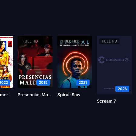
FULL HD
FULL HD
FULL HD
2022
2019
2021
2026
Pesadilla americana
Presencias Malditas
Spiral: Saw
Scream 7