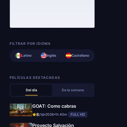
FILTRAR POR IDIOMA
Latino
Inglés
Castellano
PELÍCULAS DESTACADAS
Del día
De la semana
GOAT: Como cabras
8
2026
1h 40m
FULL HD
/10
Proyecto Salvación