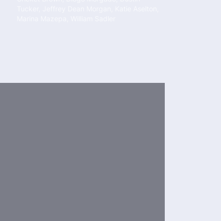
Tucker
,
Jeffrey Dean Morgan
,
Katie Aselton
,
Marina Mazepa
,
William Sadler