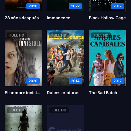
2026
2022
2017
28 años después: El templo de los huesos
Immanence
Black Hollow Cage
FULL HD
FULL HD
FULL HD
2020
2014
2017
El hombre invisible
Dulces criaturas
The Bad Batch
FULL HD
FULL HD