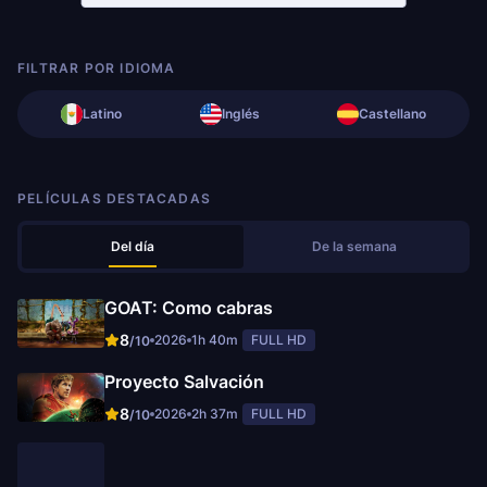
FILTRAR POR IDIOMA
Latino
Inglés
Castellano
PELÍCULAS DESTACADAS
Del día
De la semana
GOAT: Como cabras
8
2026
1h 40m
FULL HD
/10
Proyecto Salvación
8
2026
2h 37m
FULL HD
/10