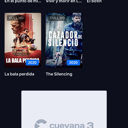
En el punto de mira
Vivir y morir en Los Ángeles
El botín
FULL HD
FULL HD
2020
2020
La bala perdida
The Silencing