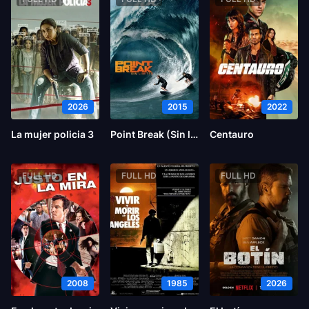
2026
2015
2022
La mujer policia 3
Point Break (Sin límites)
Centauro
FULL HD
FULL HD
FULL HD
2008
1985
2026