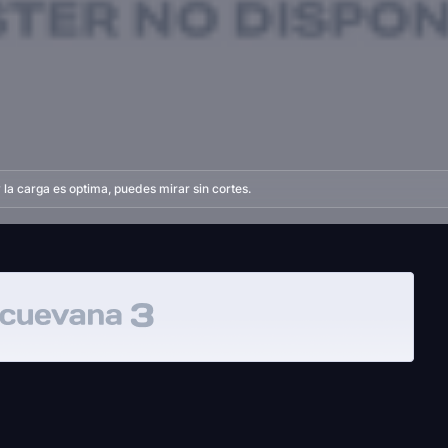
la carga es optima, puedes mirar sin cortes.