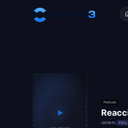
Skip to content
Película
Reacc
2019
1h
FULL