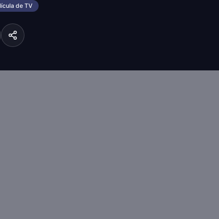
lícula de TV