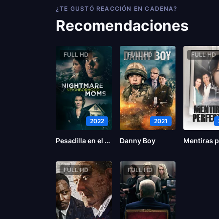
¿TE GUSTÓ REACCIÓN EN CADENA?
Recomendaciones
FULL HD
FULL HD
FULL HD
2022
2021
Pesadilla en el vecindario
Danny Boy
FULL HD
FULL HD