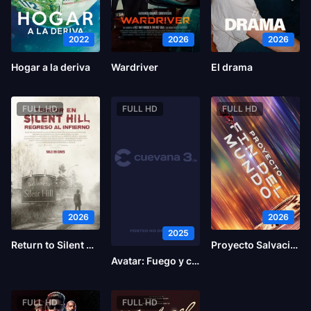
2022
2026
2026
Hogar a la deriva
Wardriver
El drama
FULL HD
FULL HD
FULL HD
2026
2026
2025
Return to Silent Hill
Proyecto Salvación
Avatar: Fuego y ceniza
FULL HD
FULL HD