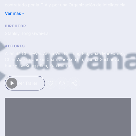
contratado por la CIA y por una Organización de Inteligencia
Rusa, utiliza todas las armas a su alcance para recuperar una
Ver más
cabeza atómica ucraniana que ha sido robada… Cuarta
entrega de la saga «Police Story».
DIRECTOR
Stanley Tong Gwai-Lai
ACTORES
Ailen Sit Chun-Wai
,
Annie Wu
,
Bill Tung Biu
,
Chan Man-Ching
,
Chan Wai-To
,
Jackie Chan
,
Jackson Liu
,
Nonna Grishaeva
,
Rocky Lai Keung-Ken
,
Yuri Petrov
Ver Trailer