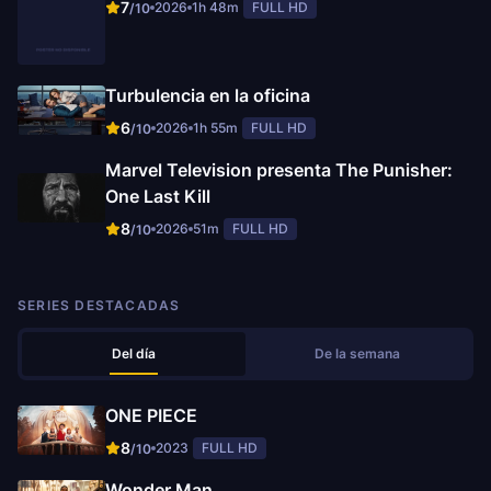
7
2026
1h 48m
FULL HD
/10
Turbulencia en la oficina
6
2026
1h 55m
FULL HD
/10
Marvel Television presenta The Punisher:
One Last Kill
8
2026
51m
FULL HD
/10
SERIES DESTACADAS
Del día
De la semana
ONE PIECE
8
2023
FULL HD
/10
Wonder Man