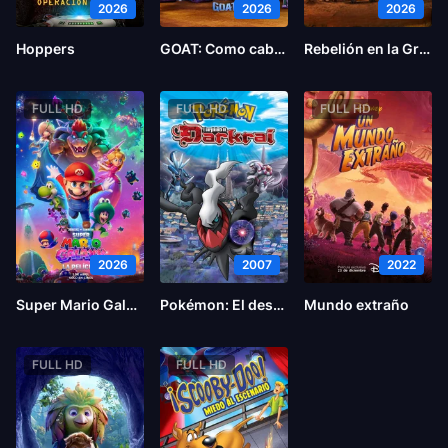
2026
2026
2026
Hoppers
GOAT: Como cabras
Rebelión en la Granja
FULL HD
FULL HD
FULL HD
2026
2007
2022
Super Mario Galaxy la película
Pokémon: El desafío de Darkrai
Mundo extraño
FULL HD
FULL HD