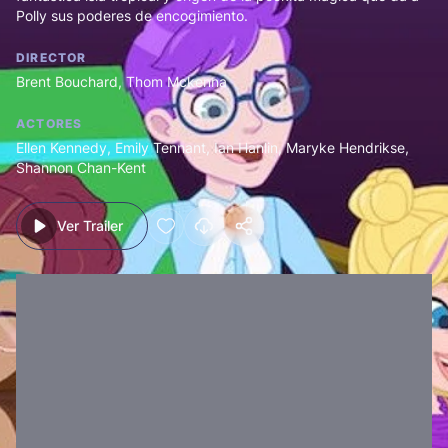
Polly sus poderes de encogimiento.
DIRECTOR
Brent Bouchard
,
Thom Mckenna
ACTORES
Ellen Kennedy
,
Emily Tennant
,
Ian Hanlin
,
Maryke Hendrikse
,
Shannon Chan-Kent
Ver Trailer