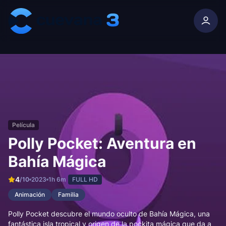
Skip to content
Película
Polly Pocket: Aventura en
Bahía Mágica
4
/10
2023
1h 6m
FULL HD
Animación
Familia
Polly Pocket descubre el mundo oculto de Bahía Mágica, una
fantástica isla tropical y origen de la pockita mágica que da a