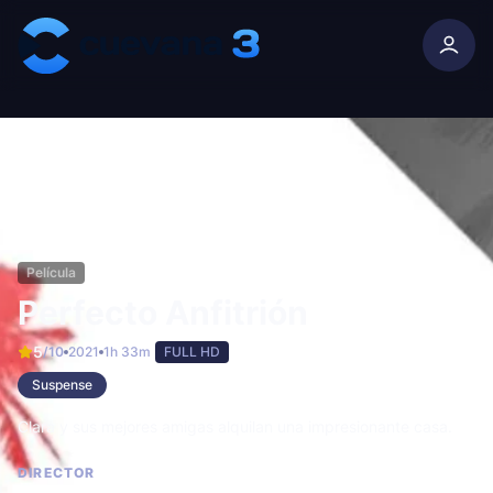
Skip to content
Película
Perfecto Anfitrión
5
/10
2021
1h 33m
FULL HD
Suspense
Clara y sus mejores amigas alquilan una impresionante casa.
DIRECTOR