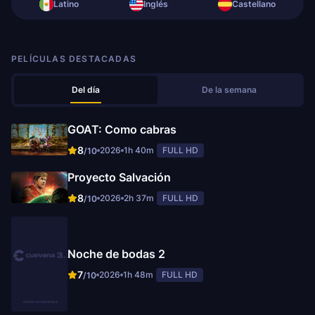
Latino
Inglés
Castellano
PELÍCULAS DESTACADAS
Del día
De la semana
GOAT: Como cabras
8
2026
1h 40m
FULL HD
/10
Proyecto Salvación
8
2026
2h 37m
FULL HD
/10
Noche de bodas 2
7
2026
1h 48m
FULL HD
/10