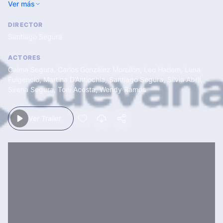
Ver más
dejarlo solo con sus hijos. Esta será una experiencia que
cambiará las vidas de todos para siempre.
DIRECTOR
Santiago Segura
ACTORES
Calma Segura
,
Carlos González Morollón
,
Leo Harlem
,
Luna
Fulgencio
,
Martina D’Antiochia
,
Santiago Segura
,
Silvia Abril
,
Sirena Segura
,
Toni Acosta
,
Wendy Ramos
Ver Trailer