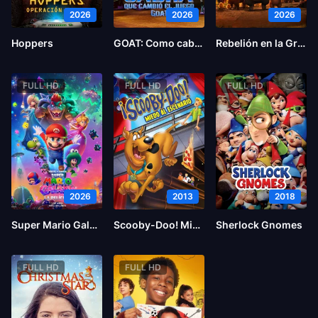
2026
2026
2026
Hoppers
GOAT: Como cabras
Rebelión en la Granja
FULL HD
FULL HD
FULL HD
2026
2013
2018
Super Mario Galaxy la película
Scooby-Doo! Miedo al escenario
Sherlock Gnomes
FULL HD
FULL HD