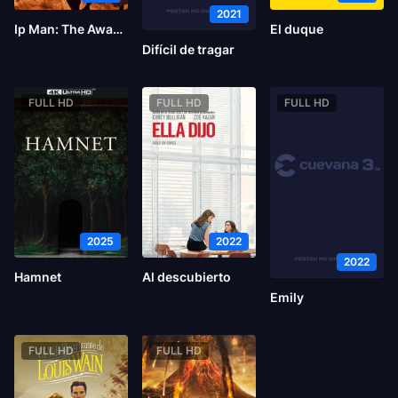
2021
Ip Man: The Awakening
El duque
Difícil de tragar
FULL HD
FULL HD
FULL HD
2025
2022
2022
Hamnet
Al descubierto
Emily
FULL HD
FULL HD