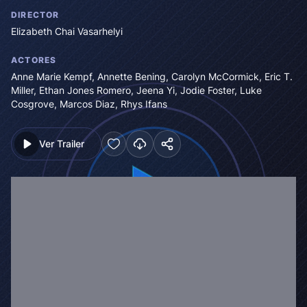
DIRECTOR
Elizabeth Chai Vasarhelyi
ACTORES
Anne Marie Kempf
,
Annette Bening
,
Carolyn McCormick
,
Eric T.
Miller
,
Ethan Jones Romero
,
Jeena Yi
,
Jodie Foster
,
Luke
Cosgrove
,
Marcos Diaz
,
Rhys Ifans
Ver Trailer