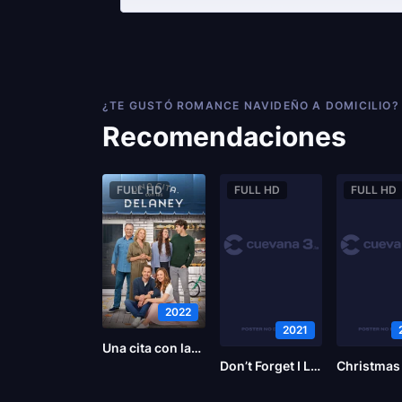
¿TE GUSTÓ ROMANCE NAVIDEÑO A DOMICILIO?
Recomendaciones
FULL HD
FULL HD
FULL HD
2022
2021
Una cita con las Delaney
Don’t Forget I Love You