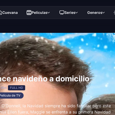
Cuevana
Películas
Series
Generos
ce navideño a domicilio
 25m
FULL HD
Película de TV
O'Donnell, la Navidad siempre ha sido familiar pero este
hija Ellen fuera, Maggie se enfrenta a su primera Navidad