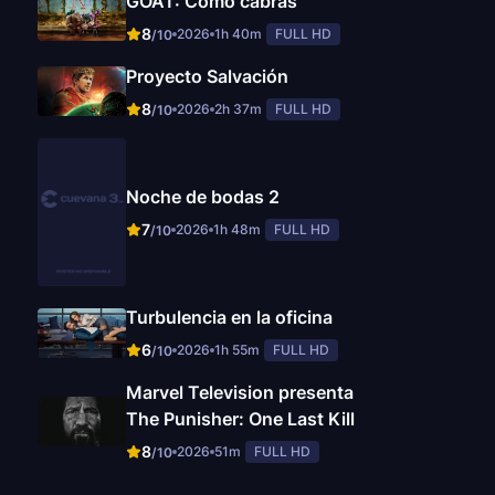
GOAT: Como cabras
8
2026
1h 40m
FULL HD
/10
Proyecto Salvación
8
2026
2h 37m
FULL HD
/10
Noche de bodas 2
7
2026
1h 48m
FULL HD
/10
Turbulencia en la oficina
6
2026
1h 55m
FULL HD
/10
Marvel Television presenta
The Punisher: One Last Kill
8
2026
51m
FULL HD
/10