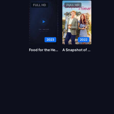
FULL HD
FULL HD
2023
2022
Food for the Heart
A Snapshot of Forever