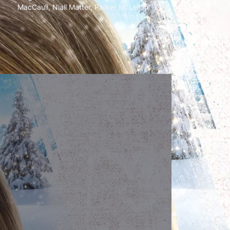
MacCaull
,
Niall Matter
,
Parker McLellan