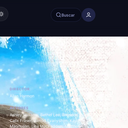
Buscar
DIRECTOR
Allan Harmon
ACTORES
Ashley Williams
,
Bethel Lee
,
Brendon Zub
,
Calix Fraser
,
Jarrod Evanyshyn
,
Kayden
Magnuson
,
Lisa MacFadden
,
Matthew