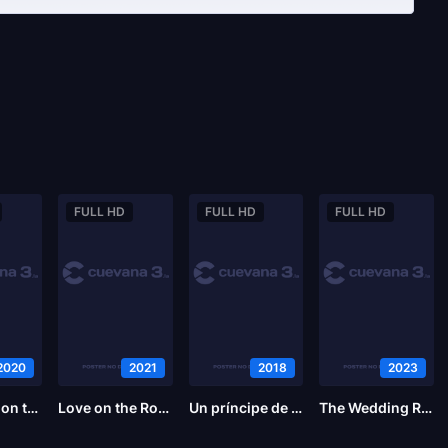
FULL HD
FULL HD
FULL HD
2020
2021
2018
2023
Christmas on the Menu
Love on the Road
Un príncipe de Navidad: La boda real
The Wedding Rule