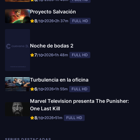
Proyecto Salvación
8
2026
2h 37m
FULL HD
/10
Noche de bodas 2
7
2026
1h 48m
FULL HD
/10
Turbulencia en la oficina
6
2026
1h 55m
FULL HD
/10
Marvel Television presenta The Punisher:
One Last Kill
8
2026
51m
FULL HD
/10
SERIES DESTACADAS