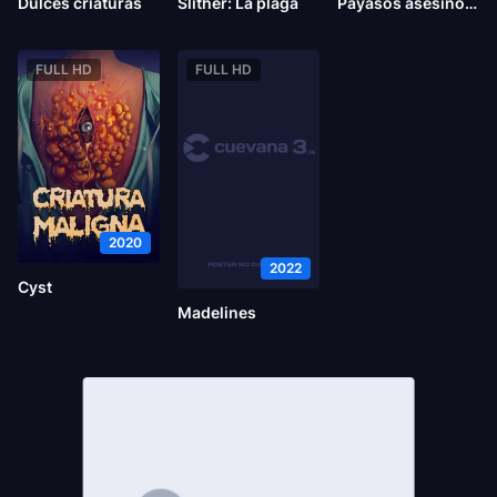
Dulces criaturas
Slither: La plaga
Payasos asesinos del espacio exterior
FULL HD
FULL HD
2020
2022
Cyst
Madelines