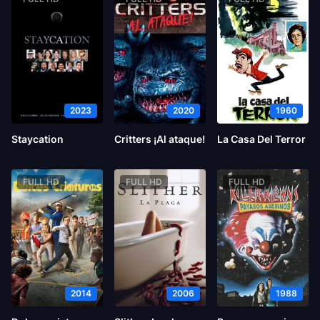
2023
2020
1960
Staycation
Critters ¡Al ataque!
La Casa Del Terror
FULL HD
FULL HD
FULL HD
2014
2006
1988