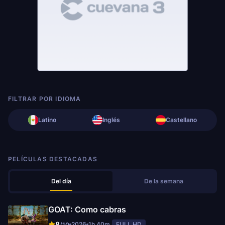
FILTRAR POR IDIOMA
Latino
Inglés
Castellano
PELÍCULAS DESTACADAS
Del día
De la semana
GOAT: Como cabras
8
2026
1h 40m
FULL HD
/10