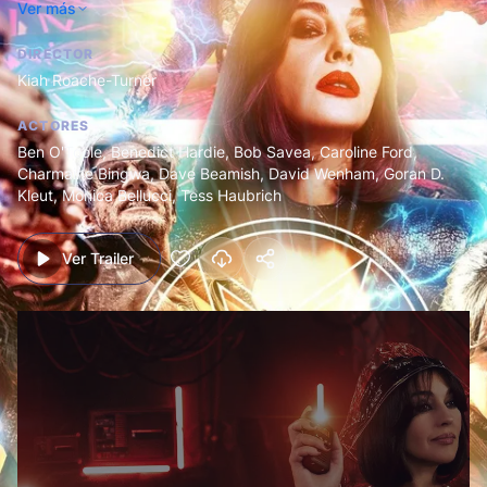
Ver más
saberlo, posee poderes ancestrales que podrían poner fin a
algo mucho peor que un mero virus informático.
DIRECTOR
Kiah Roache-Turner
ACTORES
Ben O'Toole
,
Benedict Hardie
,
Bob Savea
,
Caroline Ford
,
Charmaine Bingwa
,
Dave Beamish
,
David Wenham
,
Goran D.
Kleut
,
Monica Bellucci
,
Tess Haubrich
Ver Trailer