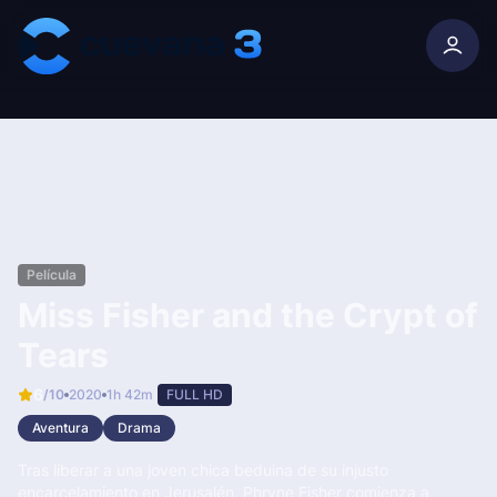
Skip to content
Película
Miss Fisher and the Crypt of
Tears
6
/10
2020
1h 42m
FULL HD
Aventura
Drama
Tras liberar a una joven chica beduina de su injusto
encarcelamiento en Jerusalén, Phryne Fisher comienza a