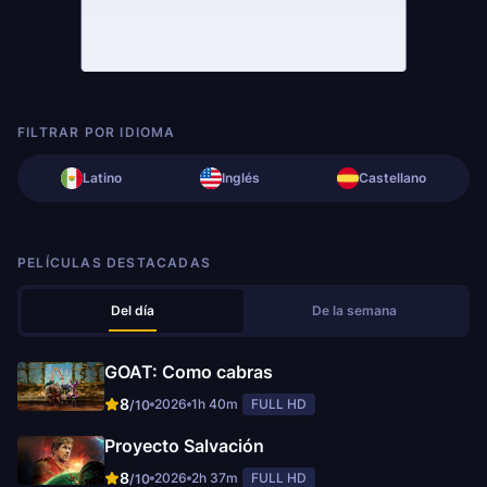
FILTRAR POR IDIOMA
Latino
Inglés
Castellano
PELÍCULAS DESTACADAS
Del día
De la semana
GOAT: Como cabras
8
2026
1h 40m
FULL HD
/10
Proyecto Salvación
8
2026
2h 37m
FULL HD
/10