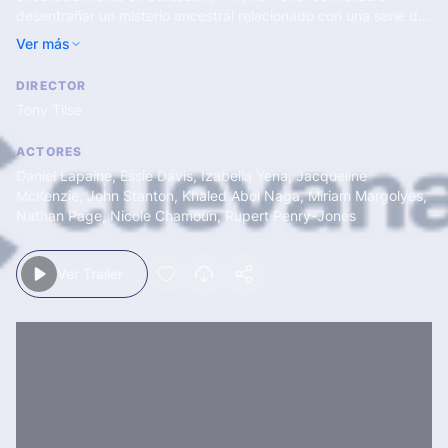
desentrañar un misterio ancestral relacionado con una serie de
esmeraldas malditas, lo que a su vez la lleva a descubrir el
Ver más
motivo de la sospechosa desaparición de la olvidada tribu
shirin.
DIRECTOR
Tony Tilse
ACTORES
Daniel Lapaine
,
Essie Davis
,
Izabella Yena
,
Jacqueline
McKenzie
,
John Stanton
,
Khaled Abol Naga
,
Miriam Margolyes
,
Nathan Page
,
Nicole Chamoun
,
Rupert Penry-Jones
Ver Trailer