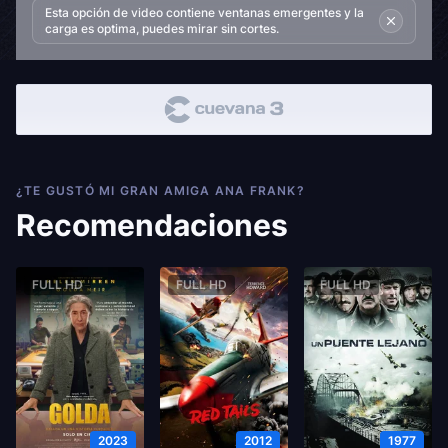
Esta opción de video contiene ventanas emergentes y la
carga es optima, puedes mirar sin cortes.
¿TE GUSTÓ MI GRAN AMIGA ANA FRANK?
Recomendaciones
FULL HD
FULL HD
FULL HD
2023
2012
1977