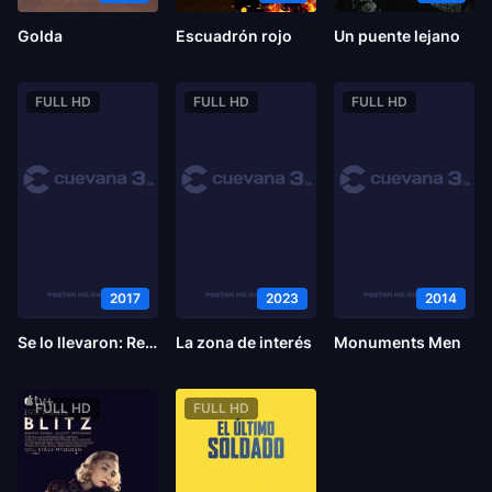
Golda
Escuadrón rojo
Un puente lejano
FULL HD
FULL HD
FULL HD
2017
2023
2014
Se lo llevaron: Recuerdos de una niña de Camboya
La zona de interés
Monuments Men
FULL HD
FULL HD