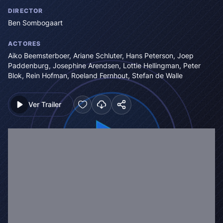
DIRECTOR
Ben Sombogaart
ACTORES
Aiko Beemsterboer
,
Ariane Schluter
,
Hans Peterson
,
Joep
Paddenburg
,
Josephine Arendsen
,
Lottie Hellingman
,
Peter
Blok
,
Rein Hofman
,
Roeland Fernhout
,
Stefan de Walle
Ver Trailer