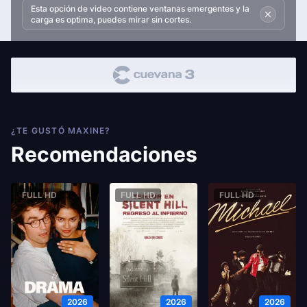
Esta opción de video contiene ventanas emergentes y la
carga es optima, puedes mirar sin cortes.
¿TE GUSTÓ MAXINE?
Recomendaciones
FULL HD
FULL HD
FULL HD
2026
2026
2026