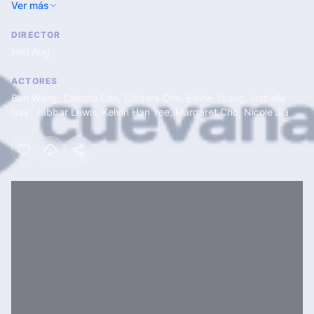
Ver más
DIRECTOR
Niki Ang
ACTORES
Ben Wang
,
Celeste Den
,
Cindera Che
,
Elaine Young
,
Isabella
Day
,
Jabbar Lewis
,
Kelvin Han Yee
,
Margaret Cho
,
Nicole Jia