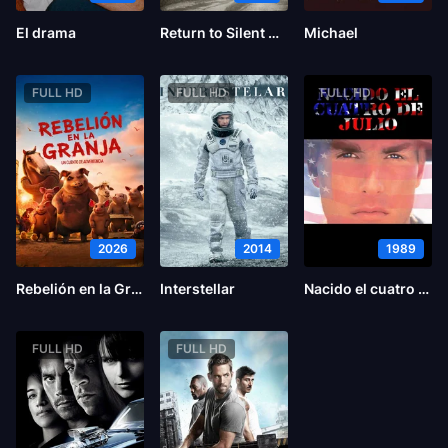
El drama
Return to Silent Hill
Michael
FULL HD
FULL HD
FULL HD
2026
2014
1989
Rebelión en la Granja
Interstellar
Nacido el cuatro de julio
FULL HD
FULL HD