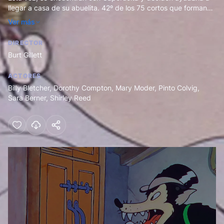
llegar a casa de su abuelita. 42º de los 75 cortos que forman
las Silly Symphonies de Disney.
Ver más
DIRECTOR
Burt Gillett
ACTORES
Billy Bletcher
,
Dorothy Compton
,
Mary Moder
,
Pinto Colvig
,
Sara Berner
,
Shirley Reed