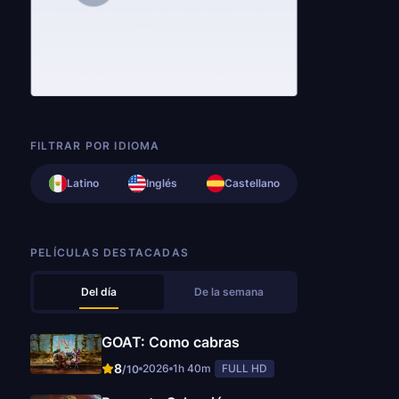
FILTRAR POR IDIOMA
Latino
Inglés
Castellano
PELÍCULAS DESTACADAS
Del día
De la semana
GOAT: Como cabras
8
2026
1h 40m
FULL HD
/10