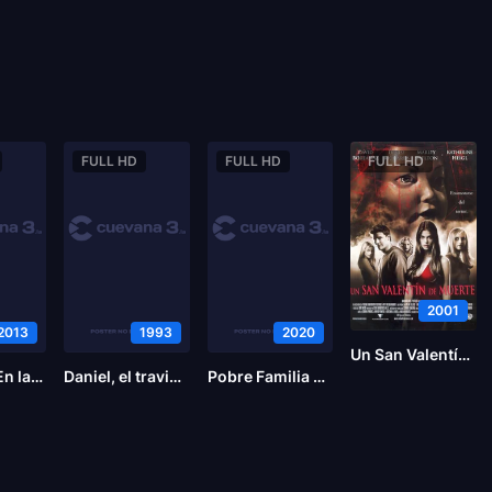
FULL HD
FULL HD
FULL HD
2001
2013
1993
2020
Un San Valentín de muerte
Star Trek: En la oscuridad
Daniel, el travieso
Pobre Familia Rica (Cuando La Suerte Se Acaba)