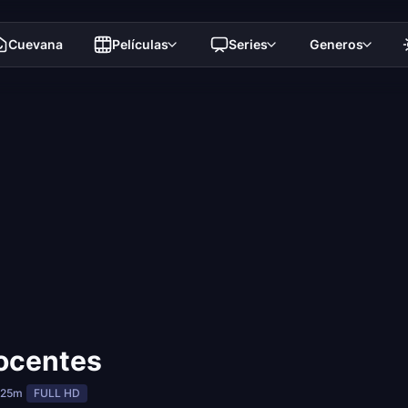
Cuevana
Películas
Series
Generos
nocentes
 25m
FULL HD