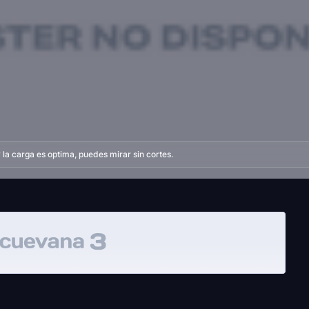
la carga es optima, puedes mirar sin cortes.