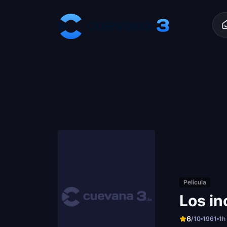
Skip to content
Película
Los i
6
/10
1961
1h