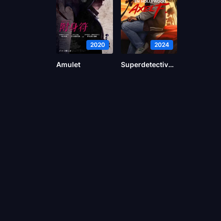
2020
2024
Amulet
Superdetective en Hollywood: Axel F.