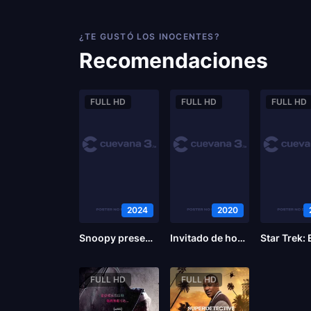
¿TE GUSTÓ LOS INOCENTES?
Recomendaciones
FULL HD
FULL HD
FULL HD
2024
2020
Snoopy presenta: Bienvenido a la pandilla, Franklin
Invitado de honor
FULL HD
FULL HD