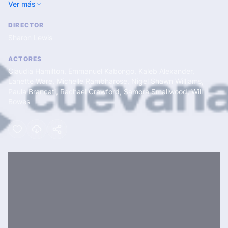
Ver más
DIRECTOR
Sharon Lewis
ACTORES
Claudia Hamilton
,
Emmanuel Kabongo
,
Kaleb Alexander
,
Lanette Ware
,
Michelle Rambharose
,
Nigel Shawn Williams
,
Paula Brancati
,
Rachael Crawford
,
Samora Smallwood
,
Will
Bowes