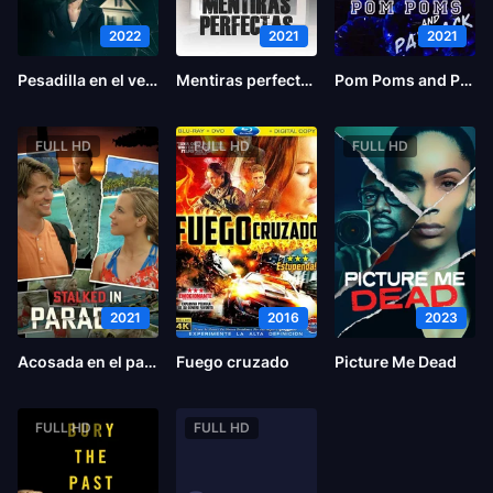
2022
2021
2021
Pesadilla en el vecindario
Mentiras perfectas
Pom Poms and Payback
FULL HD
FULL HD
FULL HD
2021
2016
2023
Acosada en el paraíso
Fuego cruzado
Picture Me Dead
FULL HD
FULL HD