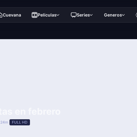
Cuevana
Películas
Series
Generos
tas en febrero
 24m
FULL HD