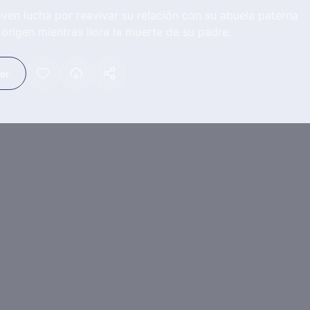
ven lucha por reavivar su relación con su abuela paterna
 origen mientras llora la muerte de su padre.
ler