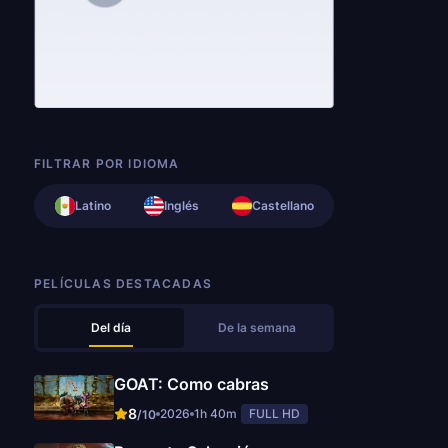
FILTRAR POR IDIOMA
Latino
Inglés
Castellano
PELÍCULAS DESTACADAS
Del día
De la semana
GOAT: Como cabras
8
2026
1h 40m
FULL HD
/10