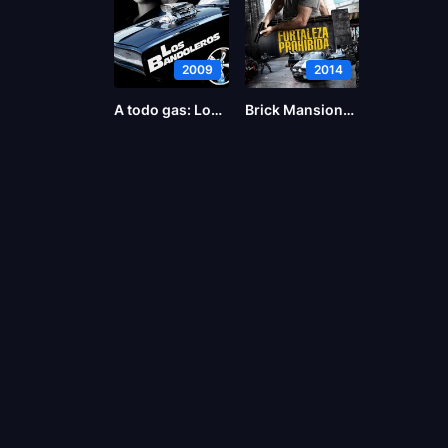
2009
2014
A todo gas: Los bandoleros
Brick Mansions (La fortaleza)