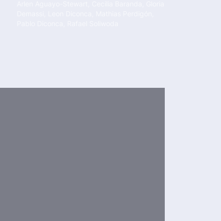
Arlen Aguayo-Stewart
,
Cecilia Baranda
,
Gloria
Demassi
,
Leon Diconca
,
Mathias Perdigón
,
Pablo Diconca
,
Rafael Soliwoda