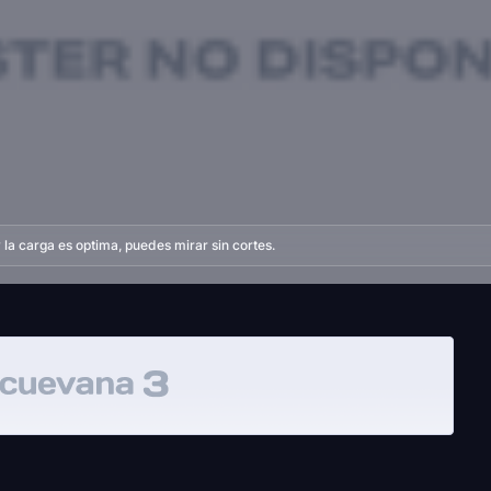
la carga es optima, puedes mirar sin cortes.