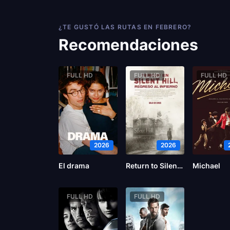
¿TE GUSTÓ LAS RUTAS EN FEBRERO?
Recomendaciones
FULL HD
FULL HD
FULL HD
2026
2026
El drama
Return to Silent Hill
Michael
FULL HD
FULL HD