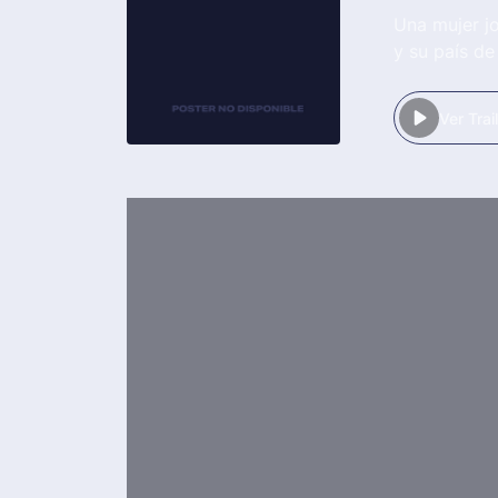
Una mujer jo
y su país de
Ver Trai