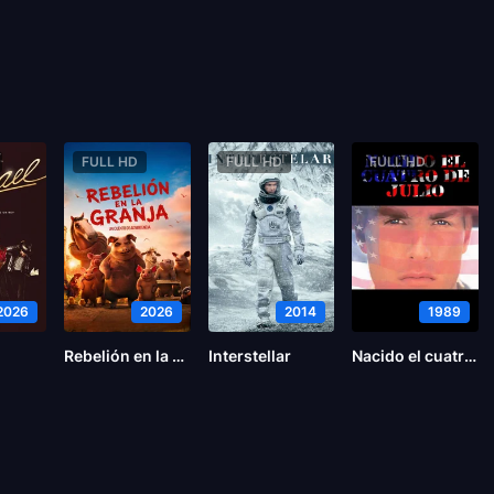
FULL HD
FULL HD
FULL HD
2026
2026
2014
1989
Rebelión en la Granja
Interstellar
Nacido el cuatro de julio