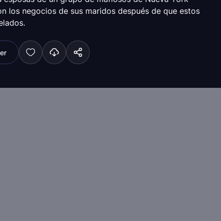
on los negocios de sus maridos después de que estos
elados.
ler