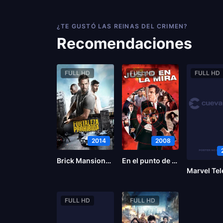
¿TE GUSTÓ LAS REINAS DEL CRIMEN?
Recomendaciones
FULL HD
FULL HD
FULL HD
2014
2008
Brick Mansions (La fortaleza)
En el punto de mira
FULL HD
FULL HD