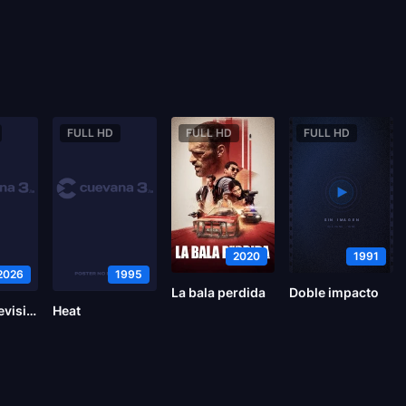
FULL HD
FULL HD
FULL HD
2020
1991
2026
1995
La bala perdida
Doble impacto
Marvel Television presenta The Punisher: One Last Kill
Heat