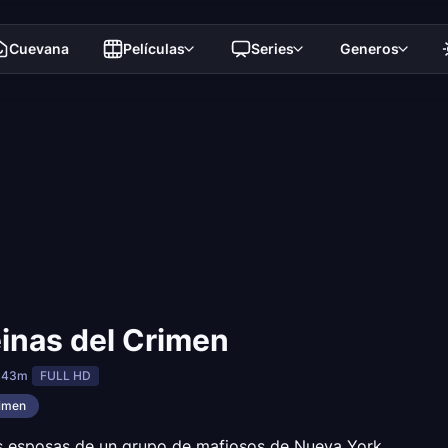
Cuevana
Películas
Series
Generos
inas del Crimen
 43m
FULL HD
imen
s esposas de un grupo de mafiosos de Nueva York