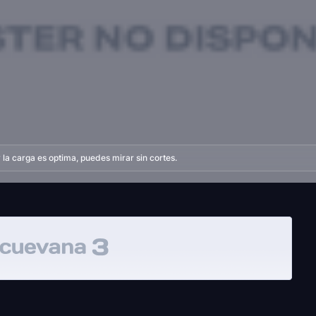
la carga es optima, puedes mirar sin cortes.