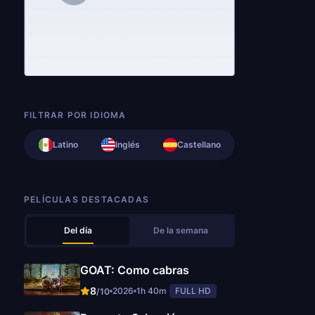
FILTRAR POR IDIOMA
Latino
Inglés
Castellano
PELÍCULAS DESTACADAS
Del día
De la semana
GOAT: Como cabras
8
2026
1h 40m
FULL HD
/10