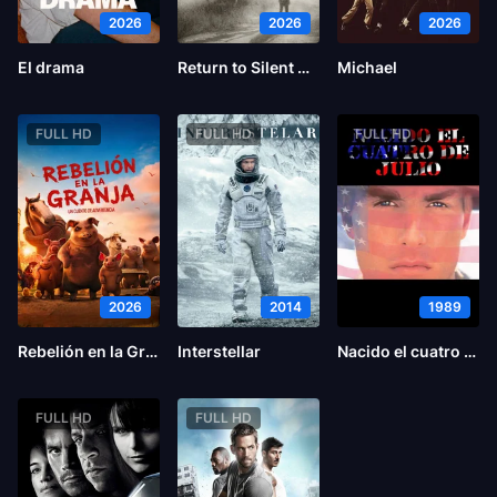
2026
2026
2026
El drama
Return to Silent Hill
Michael
FULL HD
FULL HD
FULL HD
2026
2014
1989
Rebelión en la Granja
Interstellar
Nacido el cuatro de julio
FULL HD
FULL HD